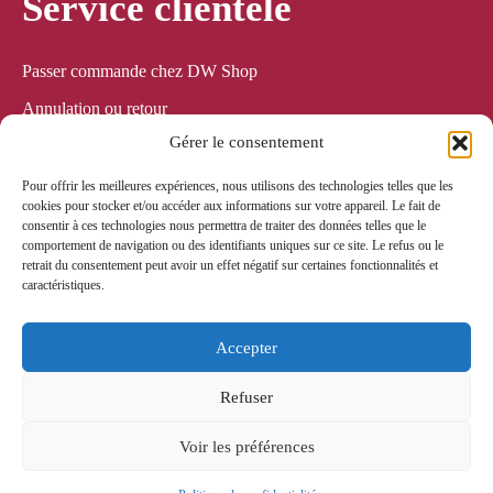
Service clientèle
Passer commande chez DW Shop
Annulation ou retour
Gérer le consentement
Expédition & Livraison
Service & Garantie
Pour offrir les meilleures expériences, nous utilisons des technologies telles que les
cookies pour stocker et/ou accéder aux informations sur votre appareil. Le fait de
consentir à ces technologies nous permettra de traiter des données telles que le
Paiement sécurisé
comportement de navigation ou des identifiants uniques sur ce site. Le refus ou le
retrait du consentement peut avoir un effet négatif sur certaines fonctionnalités et
caractéristiques.
Tous les paiements en ligne sont sécurisés via Mollie ! Les
commandes sont expédiées avec Bpost.
Accepter
Refuser
© 2024. All rights reserved.
Voir les préférences