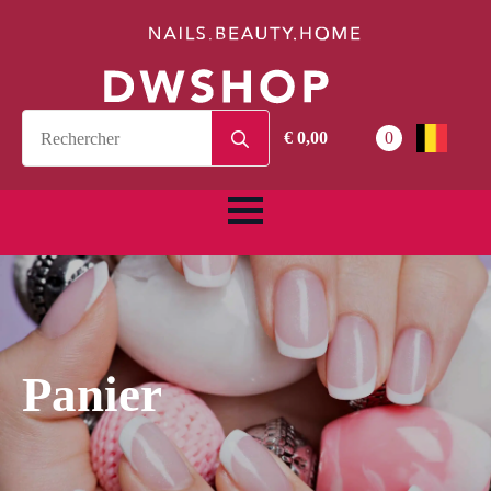
Search
€
0,00
0
for:
Panier