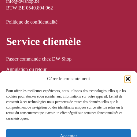
info@dwshop.be
BTW BE 0540.894.962
Politique de confidentialité
Service clientèle
Passer commande chez DW Shop
Annulation ou retour
Gérer le consentement
Expédition & Livraison
Service & Garantie
Pour offrir les meilleures expériences, nous utilisons des technologies telles que les
cookies pour stocker et/ou accéder aux informations sur votre appareil. Le fait de
consentir à ces technologies nous permettra de traiter des données telles que le
Paiement sécurisé
comportement de navigation ou des identifiants uniques sur ce site. Le refus ou le
retrait du consentement peut avoir un effet négatif sur certaines fonctionnalités et
caractéristiques.
Tous les paiements en ligne sont sécurisés via Mollie ! Les
commandes sont expédiées avec Bpost.
Accepter